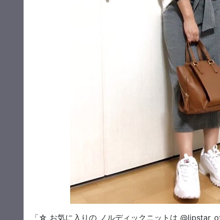
「☆ お気に入りの ノルディックニットは @lipstar_o