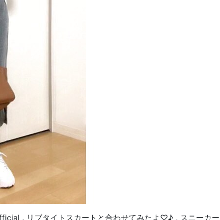
fficial . リブタイトスカートと合わせてみたよ♡♪ . スニーカー